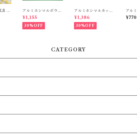
LB 小
アルミホシマルボウ
アルミホシマルカップ
アル
ル・M
S
ケー
¥1,155
¥1,386
¥770
30%OFF
30%OFF
CATEGORY