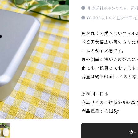
別途送料がかかります。
送
¥6,000以上のご注文で国
角が丸く可愛らしいフォル
老若男女幅広い層の方々に
ームのサイズ感です。
蓋の側面が深いため外れに
止にも一役買っております
容量は約400mlサイズと
原産国：日本
商品サイズ：約155×98×高
商品重量：約125g
カ