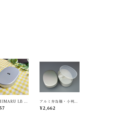
IMARU LB 小
アルミ弁当箱・小判型
内フタ付S
57
¥2,662