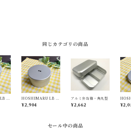
同じカテゴリの商品
LB 小
HOSHIMARU LB 丸
アルミ弁当箱・角丸型
HOSH
型内フタ付
判型S
¥2,904
¥2,662
¥2,0
セール中の商品