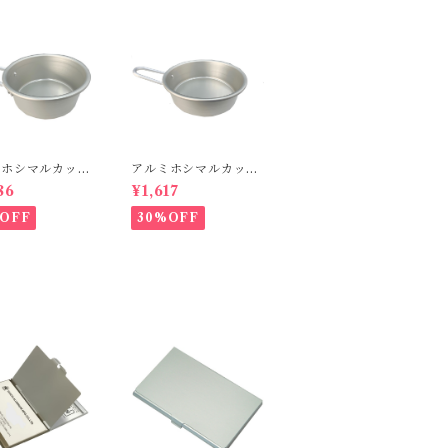
ミホシマルカップ
アルミホシマルカップ
L
86
¥1,617
OFF
30%OFF