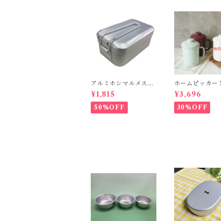
アルミホシマルメステ
ホームピッカー S
ィン
0
¥1,815
¥3,696
50%OFF
30%OFF