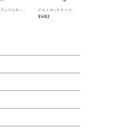
ミデュアルカード
アルミカードケース・
ス
薄型
¥682