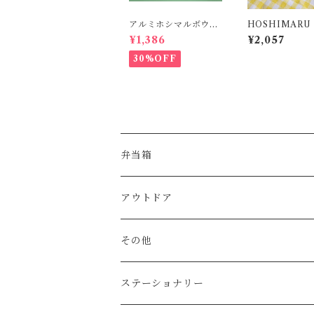
アルミホシマルボウ
HOSHIMARU 
ル・L
判型S
¥1,386
¥2,057
30%OFF
弁当箱
アウトドア
その他
ステーショナリー