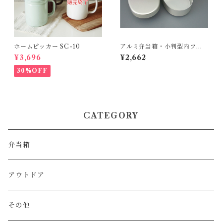
ホームピッカー SC-10
アルミ弁当箱・小判型内フタ
付S
¥3,696
¥2,662
30%OFF
CATEGORY
弁当箱
アウトドア
その他